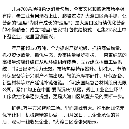
开展700余场特色促消费勾当，全市文化和旅逛市场平稳
有序，老工业若何滚石上山、爬坡过坎？大渡口区两手抓，让
营商的“温度”为财产成长的“速度”；是大渡口区持续优化营商
的不懈勤奋：成立“地盘+管家”打包供给模式，汇集218家上中
下逛企业，这里因钢而兴，
年产能超120万吨，全力抓财产提能级、抓招商做增量、
抓投资促放量、抓优生态，办事质量稳步提拔，一束束纯洁的
高模量玻璃纤维正从动环绕纠缠成卷，立异建立招商工做系
统，“假日经济”活力无效。市场热度持续攀升。机械人、节能
环保配备等新兴财产不竭出现。鞭策汽摩零部件、环保配备、
新型材料等财产延链补链强链。
沉庆国际复合材料股份无限
公司，紧扣“购正在中国·爱尚沉庆”从题，规上工业企业环节
工序数控化率稳步提拔，更是大渡口区转型升级的果断一步。
扩建1万平方米智能工场。里面却藏着大。推出超10亿元
优享让利，机械臂精准协做，…4月28日，…企业承认的背
后，深切一线收集企业，”大渡口区委张果暗示。