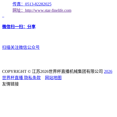
传真：0513-82282025
网址：http://www.star-finelife.com
微信扫一扫：分享
扫描关注微信公众号
COPYRIGHT © 江苏2026世界杯直播机械集团有限公司
2026
世界杯直播
隐私条款
网站地图
友情链接