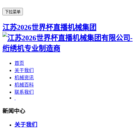
下拉菜单
江苏2026世界杯直播机械集团
首页
关于我们
机械资讯
机械百科
联系我们
新闻中心
关于我们