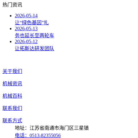
热门资讯
2026-05-14
让“绿色基因”扎
2026-05-13
务也延长至两轮车
2026-05-12
让拓斯达研发团队
关于我们
机械资讯
机械百科
联系我们
联系方式
地址：江苏省南通市海门区三星镇
电话：0513-82355056