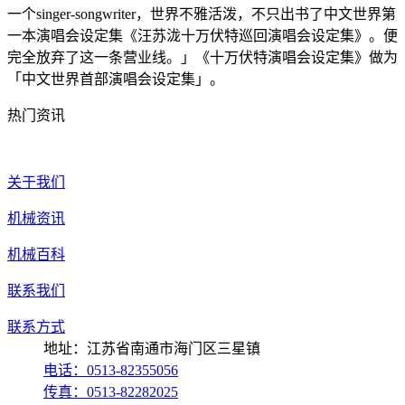
一个singer-songwriter，世界不雅活泼，不只出书了中文世界第
一本演唱会设定集《汪苏泷十万伏特巡回演唱会设定集》。便
完全放弃了这一条营业线。」《十万伏特演唱会设定集》做为
「中文世界首部演唱会设定集」。
热门资讯
关于我们
机械资讯
机械百科
联系我们
联系方式
地址：江苏省南通市海门区三星镇
电话：0513-82355056
传真：0513-82282025